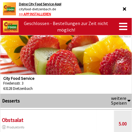
Deine City Food Service-App!
cityfood-dietzenbach.de
>> APP INSTALLIEREN
Geschlossen - Bestellungen zur Zeit nicht
möglich!
City Food Service
Friedensstr. 3
63128 Dietzenbach
weitere
Desserts
Speisen
Obstsalat
5.00
Produktinfo